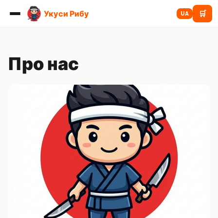
Укуси Рибу
🛒
UA
Про нас