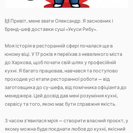
🙌 Привіт, мене звати Олександр. Я засновник і
бренд-шеф доставки суші «Укуси Рибу».
Моя історія в ресторанній сфері почалася ще в
юному віці. У 17 років я переїхав з невеликого міста
до Харкова, щоб почати свій шлях у професійній
кухні. Я багато працював, навчався та поступово
проходив усі етапи ресторанної роботи — від
заготовщика до су-шефа, від помічника офіціанта до
менеджера. Цей досвід дав мені розуміння кухні,
сервісу та того, якою має бути справжня якість.
З часом з’явилася мрія — створити власний проєкт, у
якому можна буде поєднати любов до кухні, якісний