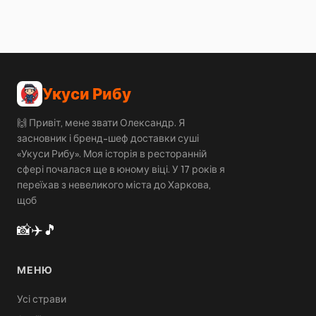
Укуси Рибу
🙌 Привіт, мене звати Олександр. Я
засновник і бренд-шеф доставки суші
«Укуси Рибу». Моя історія в ресторанній
сфері почалася ще в юному віці. У 17 років я
переїхав з невеликого міста до Харкова,
щоб
📸
✈️
🎵
МЕНЮ
Усі страви