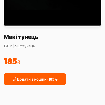
Макі тунець
130 г | 6 шттунець
185
₴
🛒 Додати в кошик ·
185
₴