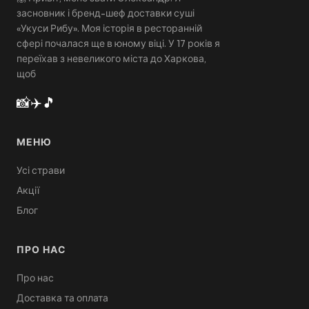
засновник і бренд-шеф доставки суші
«Укуси Рибу». Моя історія в ресторанній
сфері почалася ще в юному віці. У 17 років я
переїхав з невеликого міста до Харкова,
щоб
📸
✈️
🎵
МЕНЮ
Усі страви
Акції
Блог
ПРО НАС
Про нас
Доставка та оплата