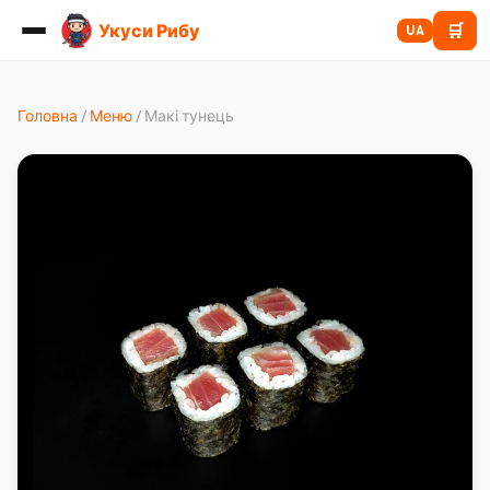
Укуси Рибу
🛒
UA
Головна
/
Меню
/
Макі тунець