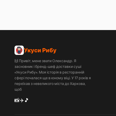
Укуси Рибу
🙌 Привіт, мене звати Олександр. Я
засновник і бренд-шеф доставки суші
«Укуси Рибу». Моя історія в ресторанній
сфері почалася ще в юному віці. У 17 років я
переїхав з невеликого міста до Харкова,
щоб
📸
✈️
🎵