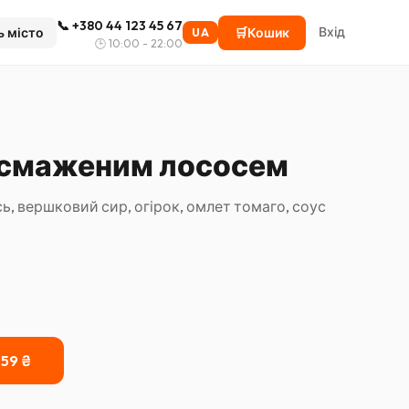
📞
+380 44 123 45 67
Вхід
ь місто
🛒
Кошик
UA
🕒
10:00 - 22:00
і смаженим лососем
сь, вершковий сир, огірок, омлет томаго, соус
259
₴