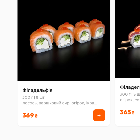
Філадел
Філадельфія
300 г | 8
300 г | 8 шт
огірок, со
лосось, вершковий сир, огірок, ікра
лососева
365
₴
+
369
₴