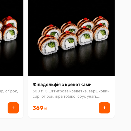
Філадельфія з креветками
р, огірок,
300 г | 8 шттигрова креветка, вершковий
сир, огірок, ікра тобіко, соус унагі,
кунжут
+
+
369
₴