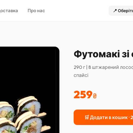
оставка
Про нас
📍
Оберіт
Футомакі з
290 г | 8 штжарений лосо
спайсі
259
₴
🛒 Додати в кошик ·