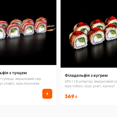
ьфія з тунцем
Філадельфія з вугрем
 шттунець, вершковий сир,
290 г | 8 штвугор, вершковий си
ус спайсі, ікра лососева
ікра тобіко. соус унагі, кунжут
+
369
₴