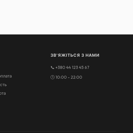
ЗВ'ЯЖІТЬСЯ З НАМИ
📞
+380 44 123 45 67
оплата
🕒
10:00 - 22:00
ість
рта