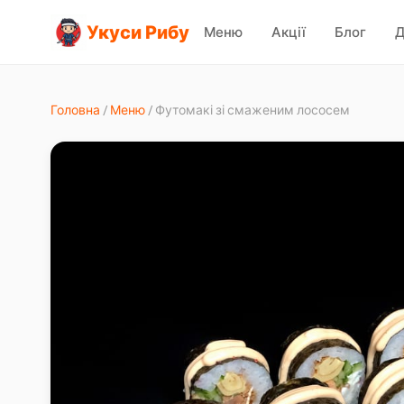
Укуси Рибу
Меню
Акції
Блог
Д
Головна
/
Меню
/
Футомакі зі смаженим лососем