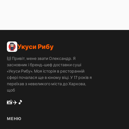
Укуси Рибу
🙌 Привіт, мене звати Олександр. Я
засновник і бренд-шеф доставки суші
«Укуси Рибу». Моя історія в ресторанній
сфері почалася ще в юному віці. У 17 років я
переїхав з невеликого міста до Харкова,
щоб
📸
✈️
🎵
МЕНЮ