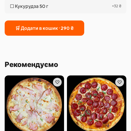
☐
Кукурудза 50 г
+
32
₴
🛒 Додати в кошик ·
290
₴
Рекомендуємо
♡
♡