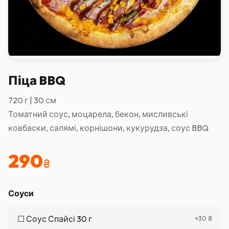
Піца BBQ
720 г | 30 см
Томатний соус, моцарела, бекон, мисливські
ковбаски, салямі, корнішони, кукурудза, соус BBQ
290
₴
Соуси
☐
Соус Спайсі 30 г
+
30
₴