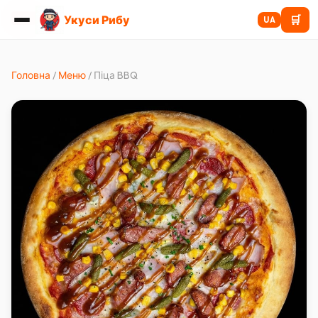
Укуси Рибу
🛒
ХІТ
UA
Головна
/
Меню
/
Піца BBQ