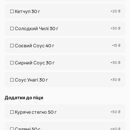
☐
Кетчуп 30 г
+
20
₴
☐
Солодкий Чилі 30 г
+
30
₴
☐
Соєвий Соус 40 г
+
15
₴
☐
Сирний Соус 30 г
+
30
₴
☐
Соус Унагі 30 г
+
30
₴
Додатки до піци
☐
Куряче стегно 50 г
+
50
₴
☐
Салямі 50 г
+
60
₴