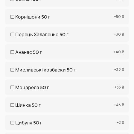
☐
Корнішони 50 г
+
50
₴
☐
Перець Халапеньо 50 г
+
30
₴
☐
Ананас 50 г
+
40
₴
☐
Мисливські ковбаски 50 г
+
39
₴
☐
Моцарела 50 г
+
33
₴
☐
Шинка 50 г
+
46
₴
☐
Цибуля 50 г
+
2
₴