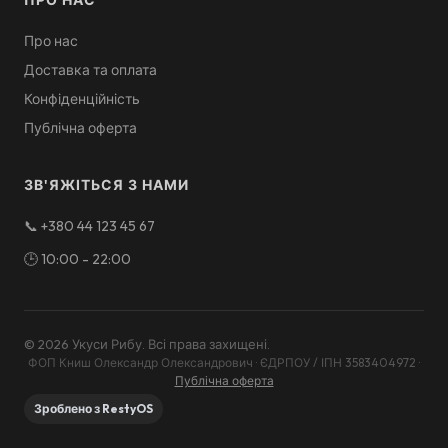
ПРО НАС
Про нас
Доставка та оплата
Конфіденційність
Публічна оферта
ЗВ'ЯЖІТЬСЯ З НАМИ
📞
+380 44 123 45 67
🕒
10:00 - 22:00
©
2026
Укуси Рибу
.
Всі права захищені
.
ФОП Книш Олександр Олександрович · ЄДРПОУ / ІПН 3583404972
·
Публічна оферта
Зроблено з RestyOS