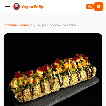
Укуси Рибу
🛒
UA
Головна
/
Меню
/
Суші-Дог Лосось-Креветка