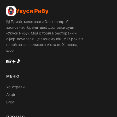
Укуси Рибу
🙌 Привіт, мене звати Олександр. Я
засновник і бренд-шеф доставки суші
«Укуси Рибу». Моя історія в ресторанній
сфері почалася ще в юному віці. У 17 років я
переїхав з невеликого міста до Харкова,
щоб
📸
✈️
🎵
МЕНЮ
Усі страви
Акції
Блог