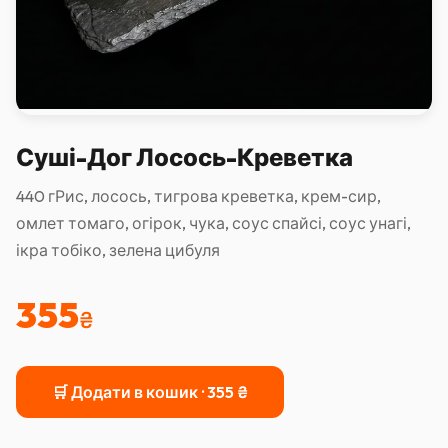
Суші-Дог Лосось-Креветка
440 гРис, лосось, тигрова креветка, крем-сир,
омлет томаго, огірок, чука, соус спайсі, соус унагі,
ікра тобіко, зелена цибуля
355
₴
🛒 Додати в кошик ·
355
₴