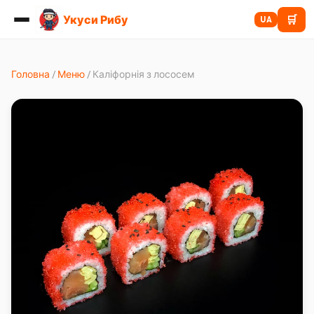
Укуси Рибу
🛒
UA
Головна
/
Меню
/
Каліфорнія з лососем