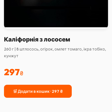
Каліфорнія з лососем
260 г | 8 штлосось, огірок, омлет томаго, ікра тобіко,
кунжут
297
₴
🛒 Додати в кошик ·
297
₴