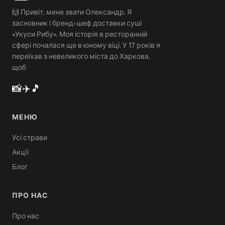
🙌 Привіт, мене звати Олександр. Я
засновник і бренд-шеф доставки суші
«Укуси Рибу». Моя історія в ресторанній
сфері почалася ще в юному віці. У 17 років я
переїхав з невеликого міста до Харкова,
щоб
📸
✈️
🎵
МЕНЮ
Усі страви
Акції
Блог
ПРО НАС
Про нас