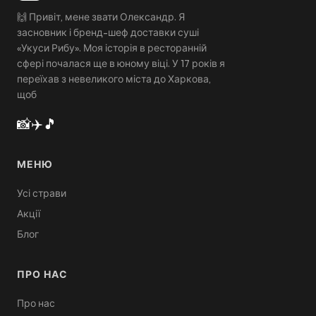
🙌 Привіт, мене звати Олександр. Я
засновник і бренд-шеф доставки суші
«Укуси Рибу». Моя історія в ресторанній
сфері почалася ще в юному віці. У 17 років я
переїхав з невеликого міста до Харкова,
щоб
📸
✈️
🎵
МЕНЮ
Усі страви
Акції
Блог
ПРО НАС
Про нас