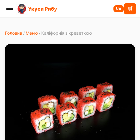
Укуси Рибу
🛒
UA
Головна
/
Меню
/
Каліфорнія з креветкою