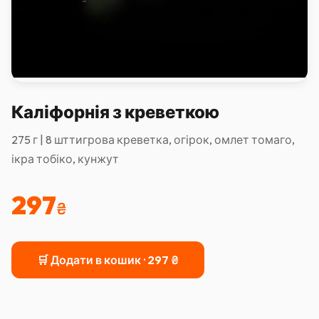
Каліфорнія з креветкою
275 г | 8 шттигрова креветка, огірок, омлет томаго,
ікра тобіко, кунжут
297
₴
🛒 Додати в кошик ·
297
₴