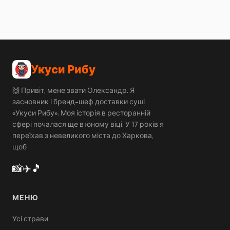
Укуси Рибу
🙌 Привіт, мене звати Олександр. Я
засновник і бренд-шеф доставки суші
«Укуси Рибу». Моя історія в ресторанній
сфері почалася ще в юному віці. У 17 років я
переїхав з невеликого міста до Харкова,
щоб
📸
✈️
🎵
МЕНЮ
Усі страви