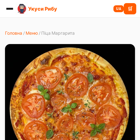
Укуси Рибу
🛒
UA
Головна
/
Меню
/
Піца Маргарита