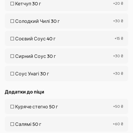
☐
Кетчуп 30 г
+
20
₴
☐
Солодкий Чилі 30 г
+
30
₴
☐
Соєвий Соус 40 г
+
15
₴
☐
Сирний Соус 30 г
+
30
₴
☐
Соус Унагі 30 г
+
30
₴
Додатки до піци
☐
Куряче стегно 50 г
+
50
₴
☐
Салямі 50 г
+
60
₴