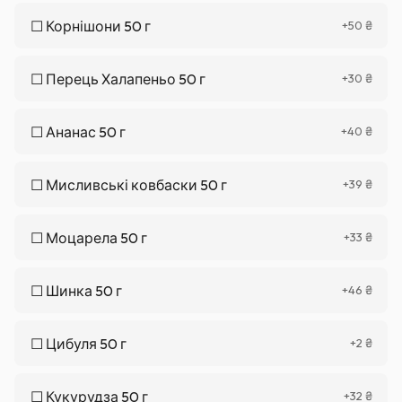
☐
Корнішони 50 г
+
50
₴
☐
Перець Халапеньо 50 г
+
30
₴
☐
Ананас 50 г
+
40
₴
☐
Мисливські ковбаски 50 г
+
39
₴
☐
Моцарела 50 г
+
33
₴
☐
Шинка 50 г
+
46
₴
☐
Цибуля 50 г
+
2
₴
☐
Кукурудза 50 г
+
32
₴