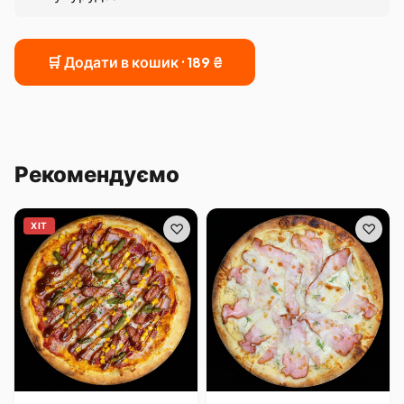
🛒 Додати в кошик ·
189
₴
Рекомендуємо
ХІТ
♡
♡