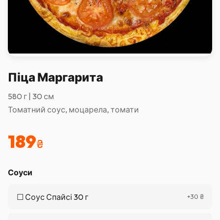
Піца Маргарита
580 г | 30 см
Томатний соус, моцарела, томати
189
₴
Соуси
☐
Соус Спайсі 30 г
+
30
₴