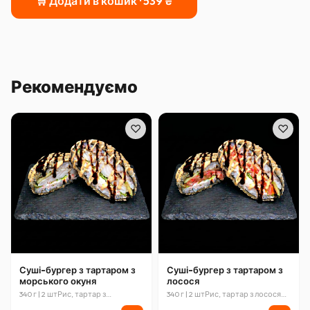
🛒 Додати в кошик ·
539
₴
Рекомендуємо
♡
♡
Суші-бургер з тартаром з
Суші-бургер з тартаром з
морського окуня
лосося
340 г | 2 штРис, тартар з
340 г | 2 штРис, тартар з лосося
морського окуня (морський
(лосось, соус спайсі, ікра тобіко),