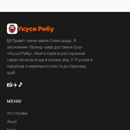
Укуси Рибу
🙌 Привіт, мене звати Олександр. Я
засновник і бренд-шеф доставки суші
«Укуси Рибу». Моя історія в ресторанній
сфері почалася ще в юному віці. У 17 років я
переїхав з невеликого міста до Харкова,
щоб
📸
✈️
🎵
МЕНЮ
Усі страви
Акції