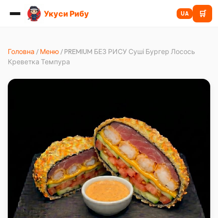
Укуси Рибу
🛒
UA
Головна
/
Меню
/
PREMIUM БЕЗ РИСУ Суші Бургер Лосось
Креветка Темпура