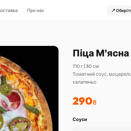
оставка
Про нас
📍
Оберіт
Піца М'ясна
710 г | 30 см
Томатний соус, моцарелі,
халапеньо
290
₴
Соуси