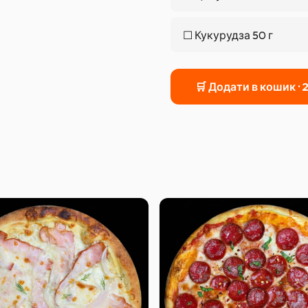
☐
Кукурудза 50 г
🛒 Додати в кошик ·