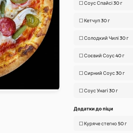
☐
Соус Спайсі 30 г
☐
Кетчуп 30 г
☐
Солодкий Чилі 30 г
☐
Соєвий Соус 40 г
☐
Сирний Соус 30 г
☐
Соус Унагі 30 г
Додатки до піци
☐
Куряче стегно 50 г