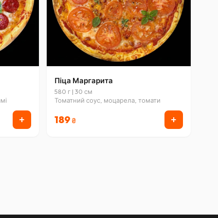
Піца Маргарита
580 г | 30 см
ямі
Томатний соус, моцарела, томати
+
+
189
₴