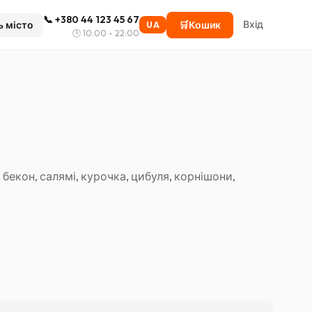
📞
+380 44 123 45 67
Вхід
ь місто
🛒
Кошик
UA
🕒
10:00 - 22:00
 бекон, салямі, курочка, цибуля, корнішони,