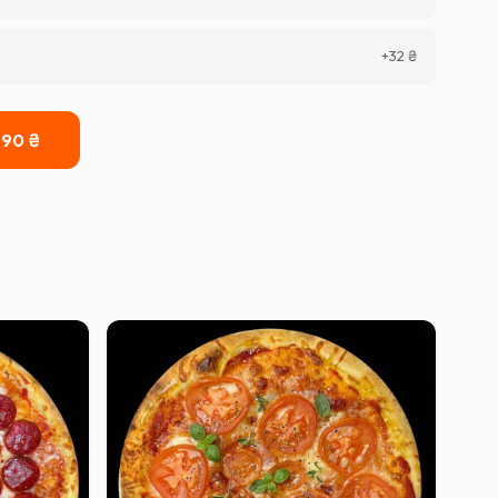
+
32
₴
290
₴