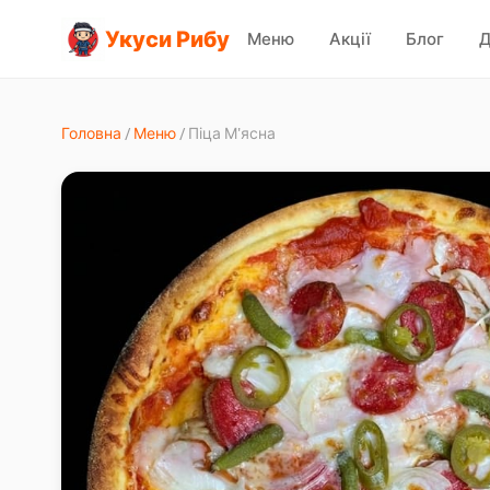
Укуси Рибу
Меню
Акції
Блог
Д
Головна
/
Меню
/
Піца М'ясна