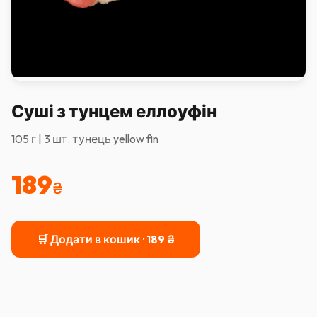
Суші з тунцем еллоуфін
105 г | 3 шт. тунець yellow fin
189
₴
🛒 Додати в кошик ·
189
₴