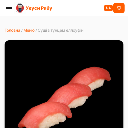
Укуси Рибу
🛒
UA
Головна
/
Меню
/
Суші з тунцем еллоуфін