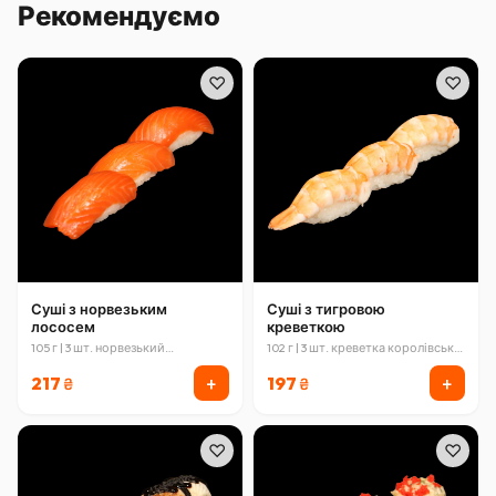
Рекомендуємо
♡
♡
Суші з норвезьким
Суші з тигровою
лососем
креветкою
105 г | 3 шт. норвезький
102 г | 3 шт. креветка королівська
атлантичний лосось
ваннамей
+
+
217
197
₴
₴
♡
♡