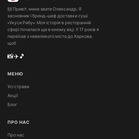
🙌 Привіт, мене звати Олександр. Я
засновник і бренд-шеф доставки суші
«Укуси Рибу». Моя історія в ресторанній
сфері почалася ще в юному віці. У 17 років я
переїхав з невеликого міста до Харкова,
щоб
📸
✈️
🎵
МЕНЮ
Усі страви
Акції
Блог
ПРО НАС
Про нас