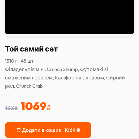
Той самий сет
1510 г | 48 шт
Філадельфія міні, Crunch Shrimp, Футомакі зі
смаженим лососем, Каліфорнія з крабом, Сирний
рол, Crunch Crab
1069
₴
1336
🛒 Додати в кошик ·
1069
₴