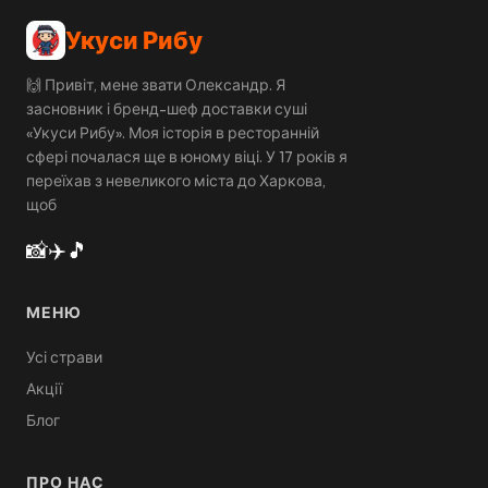
Укуси Рибу
🙌 Привіт, мене звати Олександр. Я
засновник і бренд-шеф доставки суші
«Укуси Рибу». Моя історія в ресторанній
сфері почалася ще в юному віці. У 17 років я
переїхав з невеликого міста до Харкова,
щоб
📸
✈️
🎵
МЕНЮ
Усі страви
Акції
Блог
ПРО НАС