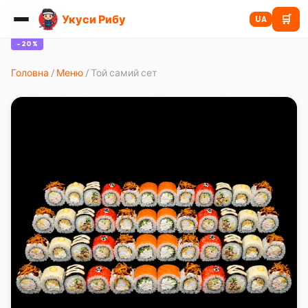
Укуси Рибу
🛒
ХІТ
UA
НОВИНКА
-
20
%
Головна
/
Меню
/
Той самий сет