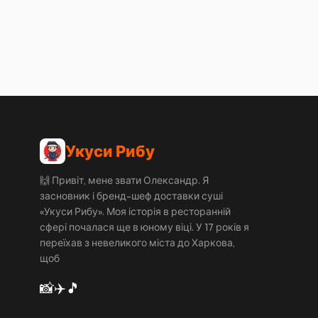
Укуси Рибу
🙌 Привіт, мене звати Олександр. Я
засновник і бренд-шеф доставки суші
«Укуси Рибу». Моя історія в ресторанній
сфері почалася ще в юному віці. У 17 років я
переїхав з невеликого міста до Харкова,
щоб
📸
✈️
🎵