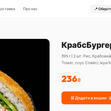
оставка
Про нас
📍
Оберіт
КрабсБурге
395 г | 2 шт. Рис, Крабов
Томат, соус Спайсі, Ікра 
236
₴
🛒 Додати в кошик ·