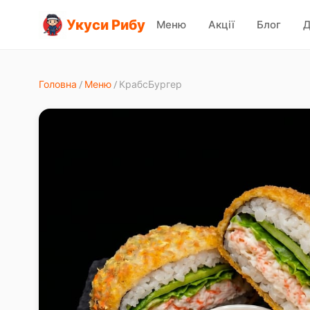
Укуси Рибу
Меню
Акції
Блог
Д
Головна
/
Меню
/
КрабсБургер