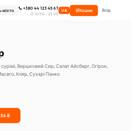
📞
+380 44 123 45 67
Вхід
ь місто
🛒
Кошик
UA
🕒
10:00 - 22:00
р
ий сурімі, Вершковий Сир, Салат Айсберг, Огірок,
Масаго, Кляр, Сухарі Панко
236
₴