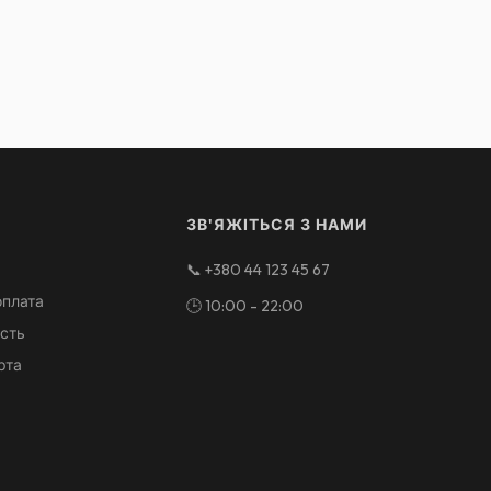
ЗВ'ЯЖІТЬСЯ З НАМИ
📞
+380 44 123 45 67
оплата
🕒
10:00 - 22:00
ість
рта