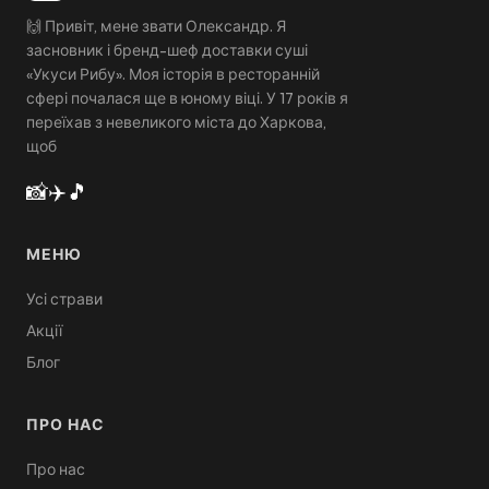
🙌 Привіт, мене звати Олександр. Я
засновник і бренд-шеф доставки суші
«Укуси Рибу». Моя історія в ресторанній
сфері почалася ще в юному віці. У 17 років я
переїхав з невеликого міста до Харкова,
щоб
📸
✈️
🎵
МЕНЮ
Усі страви
Акції
Блог
ПРО НАС
Про нас