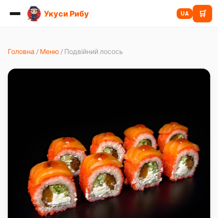
Укуси Рибу
🛒
UA
Головна
/
Меню
/
Подвійний лосось