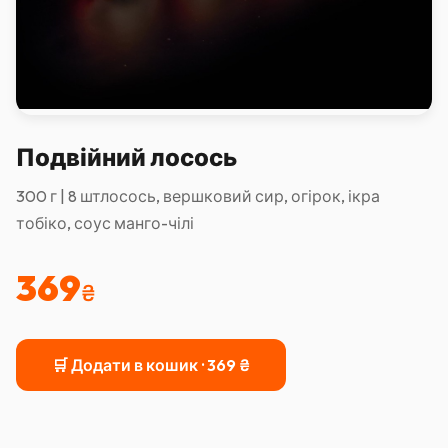
Подвійний лосось
300 г | 8 штлосось, вершковий сир, огірок, ікра
тобіко, соус манго-чілі
369
₴
🛒 Додати в кошик ·
369
₴