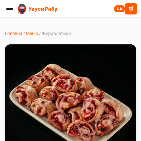
Укуси Рибу
🛒
НОВИНКА
UA
Головна
/
Меню
/
Журавлетики