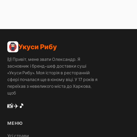
Укуси Рибу
🙌 Привіт, мене звати Олександр. Я
засновник і бренд-шеф доставки суші
«Укуси Рибу». Моя історія в ресторанній
сфері почалася ще в юному віці. У 17 років я
переїхав з невеликого міста до Харкова,
щоб
📸
✈️
🎵
МЕНЮ
Усі страви