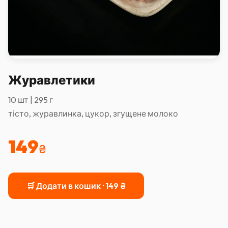
Журавлетики
10 шт | 295 г
тісто, журавлинка, цукор, згущене молоко
149
₴
🛒 Додати в кошик ·
149
₴