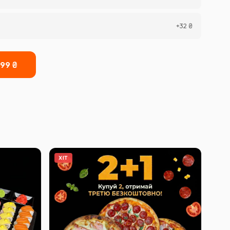
+
32
₴
399
₴
ХІТ