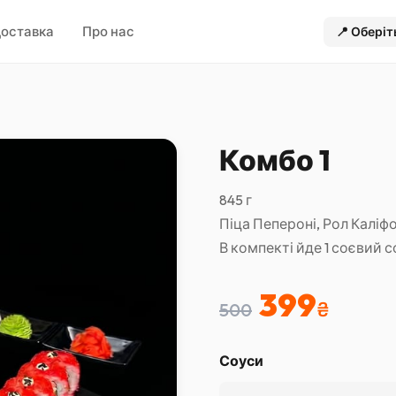
оставка
Про нас
📍
Оберіт
Комбо 1
845 г
Піца Пепероні, Рол Каліф
В компекті йде 1 соєвий соу
399
₴
500
Соуси