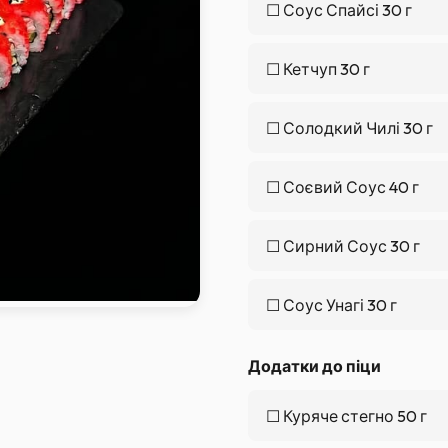
☐
Соус Спайсі 30 г
☐
Кетчуп 30 г
☐
Солодкий Чилі 30 г
☐
Соєвий Соус 40 г
☐
Сирний Соус 30 г
☐
Соус Унагі 30 г
Додатки до піци
☐
Куряче стегно 50 г