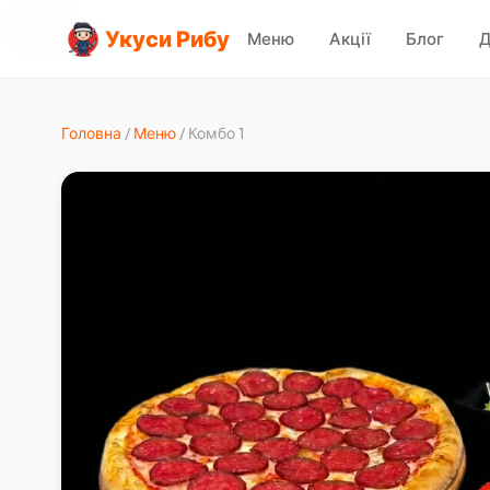
-
20
%
Укуси Рибу
Меню
Акції
Блог
Д
Головна
/
Меню
/
Комбо 1