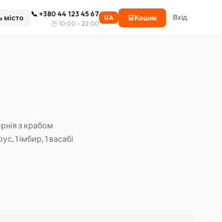
📞
+380 44 123 45 67
Вхід
ь місто
🛒
Кошик
UA
🕒
10:00 - 22:00
орнія з крабом
с, 1 імбир, 1 васабі