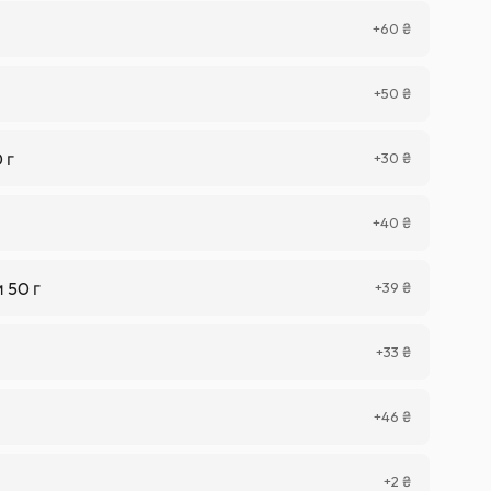
+
60
₴
+
50
₴
 г
+
30
₴
+
40
₴
 50 г
+
39
₴
+
33
₴
+
46
₴
+
2
₴