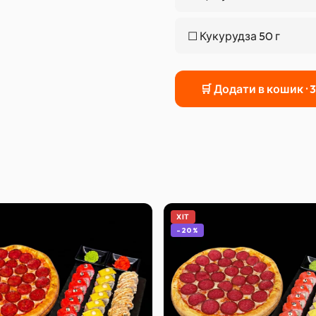
☐
Кукурудза 50 г
🛒 Додати в кошик ·
ХІТ
-
20
%