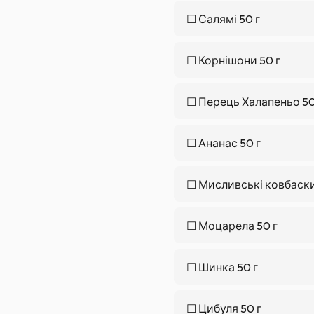
☐
Салямі 50 г
☐
Корнішони 50 г
☐
Перець Халапеньо 50
☐
Ананас 50 г
☐
Мисливські ковбаски
☐
Моцарела 50 г
☐
Шинка 50 г
☐
Цибуля 50 г