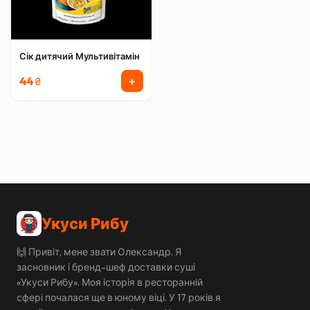
Сік дитячий Мультивітамін
+
44
₴
Укуси Рибу
🙌 Привіт, мене звати Олександр. Я
засновник і бренд-шеф доставки суші
«Укуси Рибу». Моя історія в ресторанній
сфері почалася ще в юному віці. У 17 років я