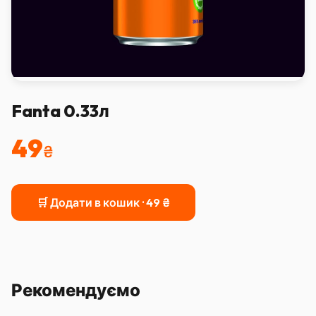
Fanta 0.33л
49
₴
🛒 Додати в кошик ·
49
₴
Рекомендуємо