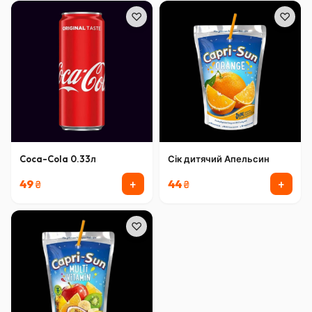
♡
♡
Coca-Cola 0.33л
Сік дитячий Апельсин
+
+
49
44
₴
₴
♡