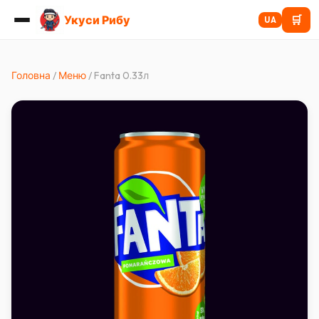
Укуси Рибу
🛒
UA
Головна
/
Меню
/
Fanta 0.33л