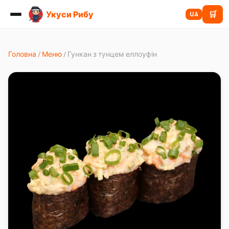
Укуси Рибу
🛒
UA
Головна
/
Меню
/
Гункан з тунцем еллоуфін