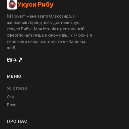
Укуси Рибу
🙌 Привіт, мене звати Олександр. Я
засновник і бренд-шеф доставки суші
«Укуси Рибу». Моя історія в ресторанній
сфері почалася ще в юному віці. У 17 років я
переїхав з невеликого міста до Харкова,
щоб
📸
✈️
🎵
МЕНЮ
Усі страви
Акції
Блог
ПРО НАС