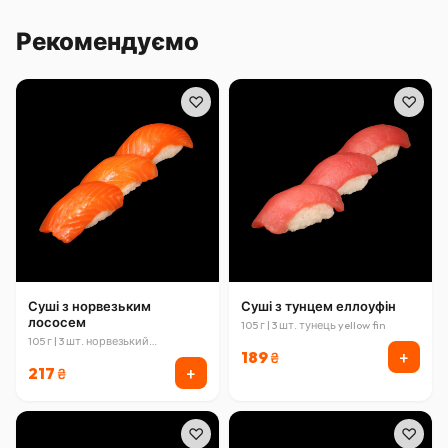
Рекомендуємо
♡
♡
Суші з норвезьким
Суші з тунцем еллоуфін
лососем
105 г | 3 шт. тунець yellow fin
105 г | 3 шт. норвезький
+
189
атлантичний лосось
₴
+
217
₴
♡
♡