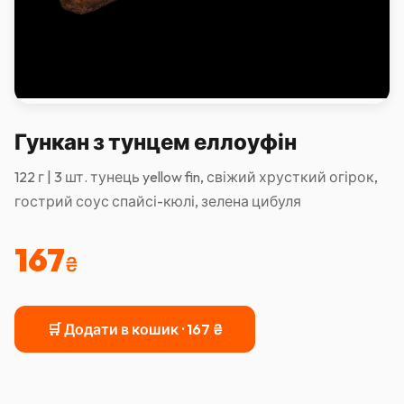
Гункан з тунцем еллоуфін
122 г | 3 шт. тунець yellow fin, свіжий хрусткий огірок,
гострий соус спайсі-кюлі, зелена цибуля
167
₴
🛒 Додати в кошик ·
167
₴