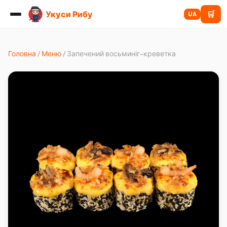
Укуси Рибу
🛒
UA
Головна
/
Меню
/
Запечений восьминіг-креветка