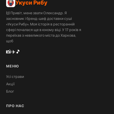
Укуси Рибу
🙌 Привіт, мене звати Олександр. Я
засновник і бренд-шеф доставки суші
«Укуси Рибу». Моя історія в ресторанній
сфері почалася ще в юному віці. У 17 років я
переїхав з невеликого міста до Харкова,
щоб
📸
✈️
🎵
МЕНЮ
Усі страви
Акції
Блог
ПРО НАС