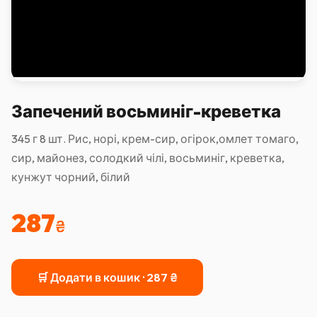
Запечений восьминіг-креветка
345 г 8 шт. Рис, норі, крем-сир, огірок,омлет томаго,
сир, майонез, солодкий чілі, восьминіг, креветка,
кунжут чорний, білий
287
₴
🛒 Додати в кошик ·
287
₴