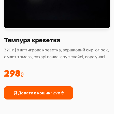
Темпура креветка
320 г | 8 шттигрова креветка, вершковий сир, огірок,
омлет томаго, сухарі панка, соус спайсі, соус унагі
298
₴
🛒 Додати в кошик ·
298
₴