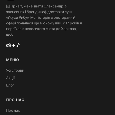
🙌 Привіт, мене звати Олександр. Я
засновник і бренд-шеф доставки суші
«Укуси Рибу». Моя історія в ресторанній
сфері почалася ще в юному віці. У 17 років я
переїхав з невеликого міста до Харкова,
щоб
📸
✈️
🎵
МЕНЮ
Усі страви
Акції
Блог
ПРО НАС
Про нас