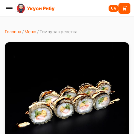
Укуси Рибу
🛒
UA
Головна
/
Меню
/
Темпура креветка