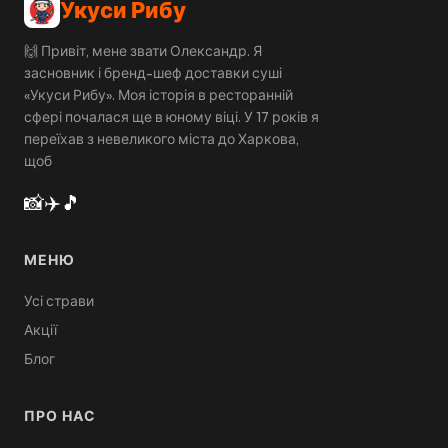
Укуси Рибу
🙌 Привіт, мене звати Олександр. Я
засновник і бренд-шеф доставки суші
«Укуси Рибу». Моя історія в ресторанній
сфері почалася ще в юному віці. У 17 років я
переїхав з невеликого міста до Харкова,
щоб
📸
✈️
🎵
МЕНЮ
Усі страви
Акції
Блог
ПРО НАС