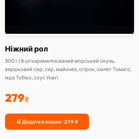
Ніжний рол
300 г | 8 шткарамелізований морський окунь,
вершковий сир, сир, майонез, огірок, омлет Томаго,
ікра Тобіко, соус Унагі
279
₴
🛒 Додати в кошик ·
279
₴