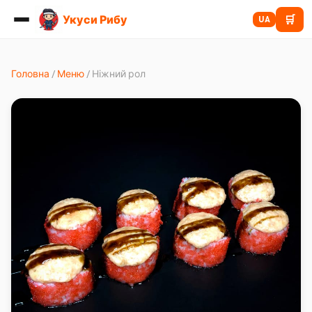
Укуси Рибу
🛒
UA
Головна
/
Меню
/
Ніжний рол