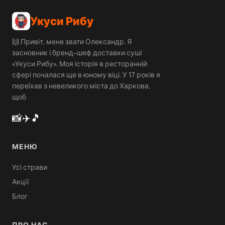
Укуси Рибу
🙌 Привіт, мене звати Олександр. Я
засновник і бренд-шеф доставки суші
«Укуси Рибу». Моя історія в ресторанній
сфері почалася ще в юному віці. У 17 років я
переїхав з невеликого міста до Харкова,
щоб
📸
✈️
🎵
МЕНЮ
Усі страви
Акції
Блог