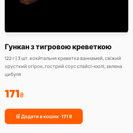
Гункан з тигровою креветкою
122 г | 3 шт. кокйтельня креветка ваннамей, свіжий
хрусткий огірок, гострий соус спайсі-кюлі, зелена
цибуля
171
₴
🛒 Додати в кошик ·
171
₴