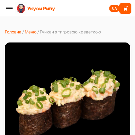
Укуси Рибу
🛒
UA
Головна
/
Меню
/
Гункан з тигровою креветкою