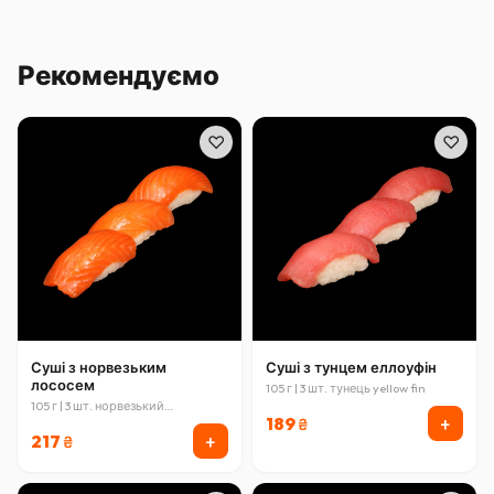
Рекомендуємо
♡
♡
Суші з норвезьким
Суші з тунцем еллоуфін
лососем
105 г | 3 шт. тунець yellow fin
105 г | 3 шт. норвезький
+
189
атлантичний лосось
₴
+
217
₴