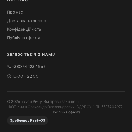
ПРО НАС
Про нас
Доставка та оплата
Конфіденційність
Публічна оферта
ЗВ'ЯЖІТЬСЯ З НАМИ
📞
+380 44 123 45 67
🕒
10:00 - 22:00
©
2026
Укуси Рибу
.
Всі права захищені
.
ФОП Книш Олександр Олександрович · ЄДРПОУ / ІПН 3583404972
·
Публічна оферта
Зроблено з RestyOS