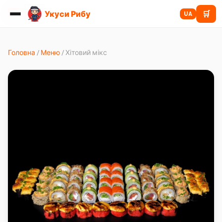
Укуси Рибу
🛒
ХІТ
UA
Головна
/
Меню
/
Хітовий мікс