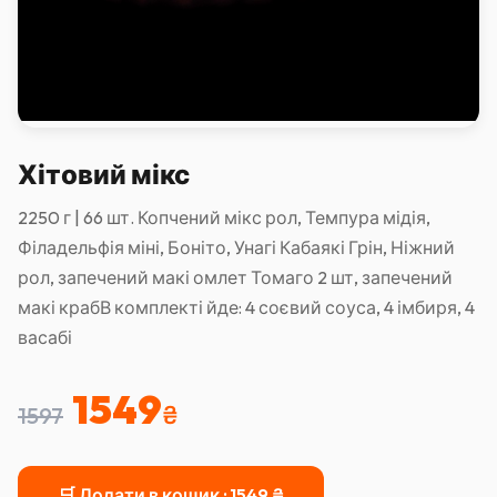
Хітовий мікс
2250 г | 66 шт. Копчений мікс рол, Темпура мідія,
Філадельфія міні, Боніто, Унагі Кабаякі Грін, Ніжний
рол, запечений макі омлет Томаго 2 шт, запечений
макі крабВ комплекті йде: 4 соєвий соуса, 4 імбиря, 4
васабі
1549
₴
1597
🛒 Додати в кошик ·
1549
₴