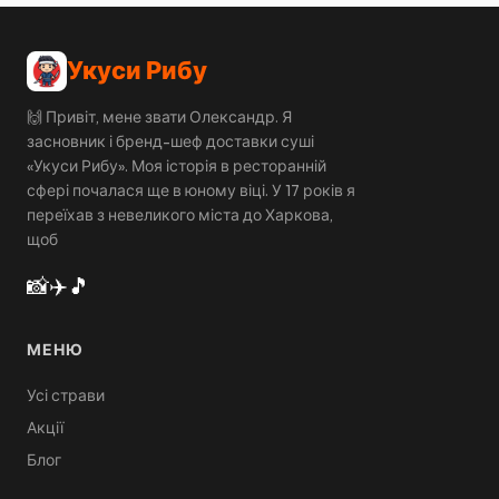
Укуси Рибу
🙌 Привіт, мене звати Олександр. Я
засновник і бренд-шеф доставки суші
«Укуси Рибу». Моя історія в ресторанній
сфері почалася ще в юному віці. У 17 років я
переїхав з невеликого міста до Харкова,
щоб
📸
✈️
🎵
МЕНЮ
Усі страви
Акції
Блог